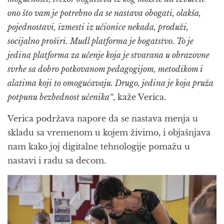
ono što vam je potrebno da se nastava obogati, olakša,
pojednostavi, izmesti iz učionice nekada, produži,
socijalno proširi. Mudl platforma je bogatstvo. To je
jedina platforma za učenje koja je stvarana u obrazovne
svrhe sa dobro potkovanom pedagogijom, metodikom i
alatima koji to omogućavaju. Drugo, jedina je koja pruža
potpunu bezbednost učenika“
, kaže Verica.
Verica podržava napore da se nastava menja u
skladu sa vremenom u kojem živimo, i objašnjava
nam kako joj digitalne tehnologije pomažu u
nastavi i radu sa decom.