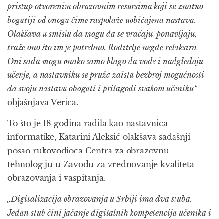
pristup otvorenim obrazovnim resursima koji su znatno
bogatiji od onoga čime raspolaže uobičajena nastava.
Olakšava u smislu da mogu da se vraćaju, ponavljaju,
traže ono što im je potrebno. Roditelje negde relaksira.
Oni sada mogu onako samo blago da vode i nadgledaju
učenje, a nastavniku se pruža zaista bezbroj mogućnosti
da svoju nastavu obogati i prilagodi svakom učeniku“
objašnjava Verica.
To što je 18 godina radila kao nastavnica
informatike, Katarini Aleksić olakšava sadašnji
posao rukovodioca Centra za obrazovnu
tehnologiju u Zavodu za vrednovanje kvaliteta
obrazovanja i vaspitanja.
„Digitalizacija obrazovanja u Srbiji ima dva stuba.
Jedan stub čini jačanje digitalnih kompetencija učenika i