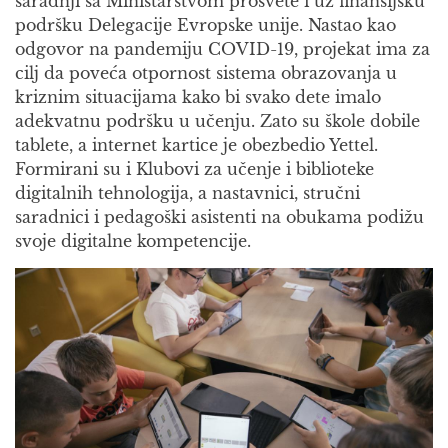
saradnji sa Ministarstvom prosvete i uz finansijsku
podršku Delegacije Evropske unije. Nastao kao
odgovor na pandemiju COVID-19, projekat ima za
cilj da poveća otpornost sistema obrazovanja u
kriznim situacijama kako bi svako dete imalo
adekvatnu podršku u učenju. Zato su škole dobile
tablete, a internet kartice je obezbedio Yettel.
Formirani su i Klubovi za učenje i biblioteke
digitalnih tehnologija, a nastavnici, stručni
saradnici i pedagoški asistenti na obukama podižu
svoje digitalne kompetencije.