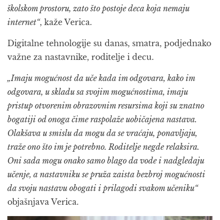
školskom prostoru, zato što postoje deca koja nemaju
internet“
, kaže Verica.
Digitalne tehnologije su danas, smatra, podjednako
važne za nastavnike, roditelje i decu.
„Imaju mogućnost da uče kada im odgovara, kako im
odgovara, u skladu sa svojim mogućnostima, imaju
pristup otvorenim obrazovnim resursima koji su znatno
bogatiji od onoga čime raspolaže uobičajena nastava.
Olakšava u smislu da mogu da se vraćaju, ponavljaju,
traže ono što im je potrebno. Roditelje negde relaksira.
Oni sada mogu onako samo blago da vode i nadgledaju
učenje, a nastavniku se pruža zaista bezbroj mogućnosti
da svoju nastavu obogati i prilagodi svakom učeniku“
objašnjava Verica.