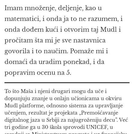
Imam množenje, deljenje, kao u
matematici, i onda ja to ne razumem, i
onda dođem kući i otvorim taj Mudl i
pročitam šta mi je sve nastavnica
govorila i to naučim. Pomaže mi i
domaći da uradim ponekad, i da
popravim ocenu na 5.
To što Maša i njeni drugari mogu da uče i
dopunjuju znanje u onlajn učionicama u okviru
Mudl platforme, odnosno sistema za upravljanje
učenjem, rezultat je projekata „Premošćavanje
digitalnog jaza u Srbiji za najugroženiju decu”. Već
tri godine ga u 30 škola sprovodi UNICEF, u