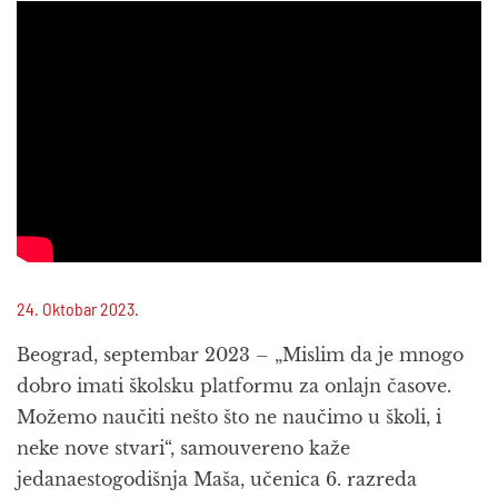
24. Oktobar 2023.
Beograd, septembar 2023 – „Mislim da je mnogo
dobro imati školsku platformu za onlajn časove.
Možemo naučiti nešto što ne naučimo u školi, i
neke nove stvari“, samouvereno kaže
jedanaestogodišnja Maša, učenica 6. razreda