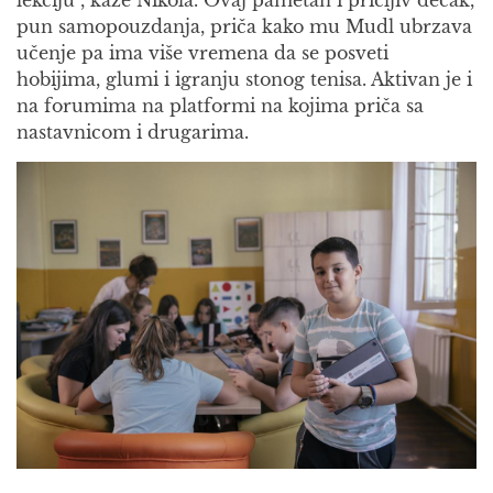
lekciju“, kaže Nikola. Ovaj pametan i pričljiv dečak,
pun samopouzdanja, priča kako mu Mudl ubrzava
učenje pa ima više vremena da se posveti
hobijima, glumi i igranju stonog tenisa. Aktivan je i
na forumima na platformi na kojima priča sa
nastavnicom i drugarima.