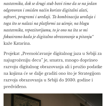
nastavnika, dok se drugi stub bavi time da se na jedan
odgovoran i smislen način koriste digitalni alati,
softveri, programi i uređaji. Ta kombinacija uređaja i
toga što se nalazi na platformi za učenje, na blogu
nastavnika, repozitorijumu, to je ono na šta se mi
fokusiramo kada je digitalno obrazovanje u pitanju“
kaže Katarina.
Projekat „Premošćavanje digitalnog jaza u Srbiji za
najugroženiju decu” je, smatra, mnogo doprineo
razvoju digitalnog obrazovanja ali i pružio podatke
na kojima će se dalje graditi ono što je Strategijom
razvoja obrazovanja u Srbiji do 2030. godine i
predviđeno.