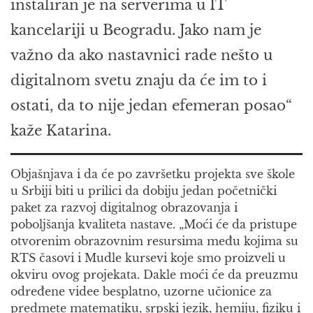
instaliran je na serverima u IT
kancelariji u Beogradu. Jako nam je
važno da ako nastavnici rade nešto u
digitalnom svetu znaju da će im to i
ostati, da to nije jedan efemeran posao“
kaže Katarina.
Objašnjava i da će po završetku projekta sve škole
u Srbiji biti u prilici da dobiju jedan početnički
paket za razvoj digitalnog obrazovanja i
poboljšanja kvaliteta nastave. „Moći će da pristupe
otvorenim obrazovnim resursima među kojima su
RTS časovi i Mudle kursevi koje smo proizveli u
okviru ovog projekata. Dakle moći će da preuzmu
određene videe besplatno, uzorne učionice za
predmete matematiku, srpski jezik, hemiju, fiziku i