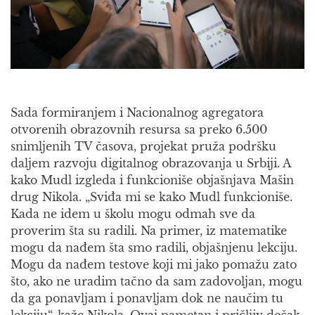
Sada formiranjem i Nacionalnog agregatora
otvorenih obrazovnih resursa sa preko 6.500
snimljenih TV časova, projekat pruža podršku
daljem razvoju digitalnog obrazovanja u Srbiji. A
kako Mudl izgleda i funkcioniše objašnjava Mašin
drug Nikola. „Sviđa mi se kako Mudl funkcioniše.
Kada ne idem u školu mogu odmah sve da
proverim šta su radili. Na primer, iz matematike
mogu da nađem šta smo radili, objašnjenu lekciju.
Mogu da nađem testove koji mi jako pomažu zato
što, ako ne uradim tačno da sam zadovoljan, mogu
da ga ponavljam i ponavljam dok ne naučim tu