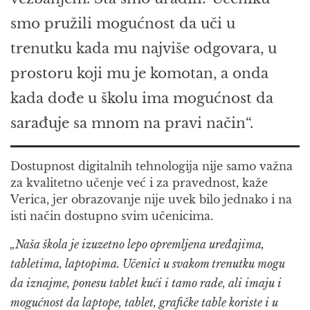
smo pružili mogućnost da uči u
trenutku kada mu najviše odgovara, u
prostoru koji mu je komotan, a onda
kada dođe u školu ima mogućnost da
sarađuje sa mnom na pravi način“.
Dostupnost digitalnih tehnologija nije samo važna
za kvalitetno učenje već i za pravednost, kaže
Verica, jer obrazovanje nije uvek bilo jednako i na
isti način dostupno svim učenicima.
„Naša škola je izuzetno lepo opremljena uređajima,
tabletima, laptopima. Učenici u svakom trenutku mogu
da iznajme, ponesu tablet kući i tamo rade, ali imaju i
mogućnost da laptope, tablet, grafičke table koriste i u