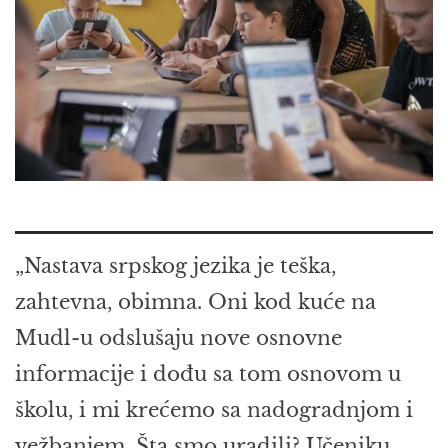
„Nastava srpskog jezika je teška,
zahtevna, obimna. Oni kod kuće na
Mudl-u odslušaju nove osnovne
informacije i dođu sa tom osnovom u
školu, i mi krećemo sa nadogradnjom i
vežbanjem. Šta smo uradili? Učeniku