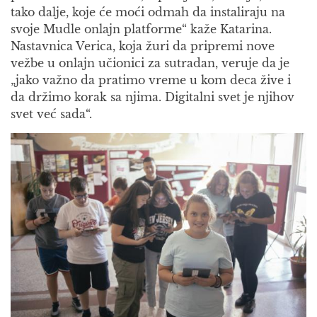
tako dalje, koje će moći odmah da instaliraju na
svoje Mudle onlajn platforme“ kaže Katarina.
Nastavnica Verica, koja žuri da pripremi nove
vežbe u onlajn učionici za sutradan, veruje da je
„jako važno da pratimo vreme u kom deca žive i
da držimo korak sa njima. Digitalni svet je njihov
svet već sada“.